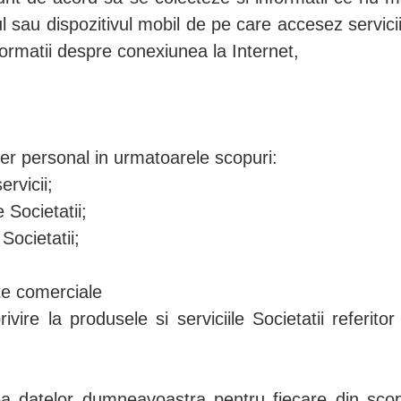
ul sau dispozitivul mobil de pe care accesez servic
nformatii despre conexiunea la Internet,
er personal in urmatoarele scopuri:
ervicii;
e Societatii;
Societatii;
te comerciale
ire la produsele si serviciile Societatii referito
ea datelor dumneavoastra pentru fiecare din sco