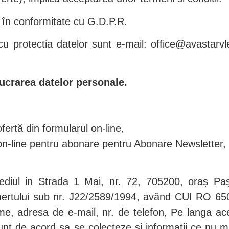
în conformitate cu G.D.P.R.
 cu protectia datelor sunt e-mail: office@avastarvl
ucrarea datelor personale.
ofertă din formularul on-line,
l on-line pentru abonare pentru Abonare Newsletter,
diul in Strada 1 Mai, nr. 72, 705200, oraș Pașc
Comertului sub nr. J22/2589/1994, având CUI RO 65
, adresa de e-mail, nr. de telefon, Pe langa aces
unt de acord sa se colecteze si informatii ce nu m