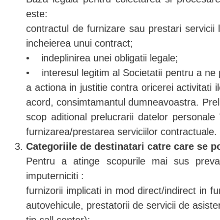
este:
contractul de furnizare sau prestari servic
incheierea unui contract;
• indeplinirea unei obligatii legale;
• interesul legitim al Societatii pentru a ne
a actiona in justitie contra oricerei activitat
acord, consimtamantul dumneavoastra. Prelu
scop aditional prelucrarii datelor personale
furnizarea/prestarea serviciilor contractuale.
Categoriile de destinatari catre care se p
Pentru a atinge scopurile mai sus prevazu
imputerniciti :
furnizorii implicati in mod direct/indirect in 
autovehicule, prestatorii de servicii de asisten
tip call center);