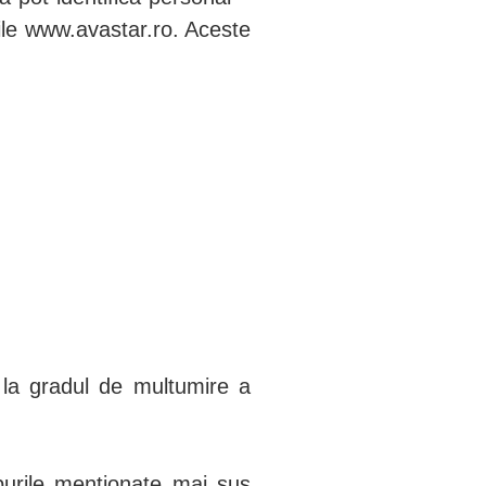
iile www.avastar.ro. Aceste
r la gradul de multumire a
purile mentionate mai sus