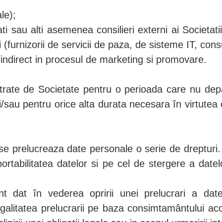
ale);
cati sau alti asemenea consilieri externi ai Societat
(furnizorii de servicii de paza, de sisteme IT, consul
t/indirect in procesul de marketing si promovare.
trate de Societate pentru o perioada care nu de
sau pentru orice alta durata necesara în virtutea ob
e prelucreaza date personale o serie de drepturi. 
ortabilitatea datelor si pe cel de stergere a datel
t dat în vederea opririi unei prelucrari a da
alitatea prelucrarii pe baza consimtamântului aco