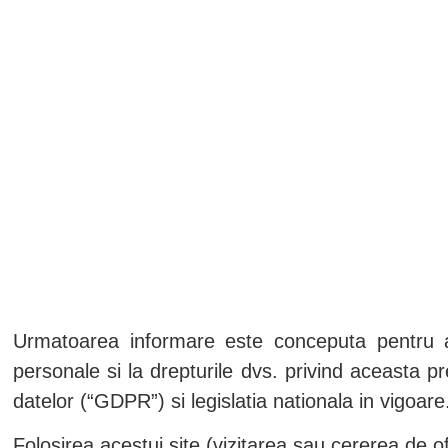
PRODUCTEN
EXPORT
ONS VERHA
DATA P
Urmatoarea informare este conceputa pentru a 
personale si la drepturile dvs. privind aceasta 
datelor (“GDPR”) si legislatia nationala in vigoare
Folosirea acestui site (vizitarea sau cererea de of