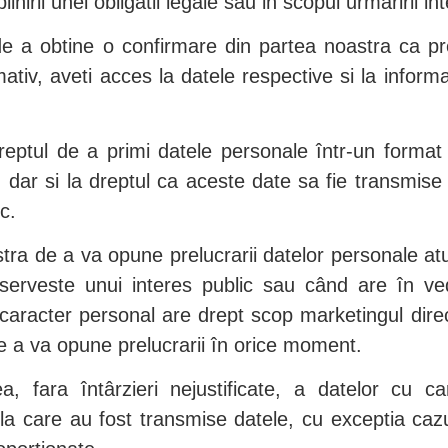
nirii unei obligatii legale sau in scopul urmaririi in
e a obtine o confirmare din partea noastra ca p
ativ, aveti acces la datele respective si la informat
dreptul de a primi datele personale într-un format 
, dar si la dreptul ca aceste date sa fie transmise 
c.
tra de a va opune prelucrarii datelor personale at
 serveste unui interes public sau când are în ved
 caracter personal are drept scop marketingul direc
e a va opune prelucrarii în orice moment.
a, fara întârzieri nejustificate, a datelor cu c
 la care au fost transmise datele, cu exceptia caz