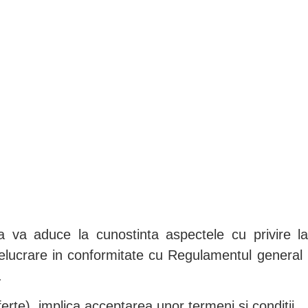
AL
KWALITEIT
DUU
ROTECTION
va aduce la cunostinta aspectele cu privire la
prelucrare in conformitate cu Regulamentul general 
.
erte), implica acceptarea unor termeni si conditii.