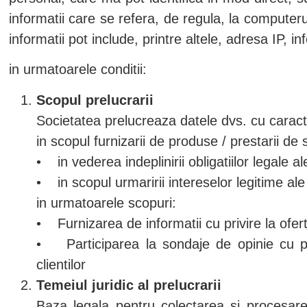
informatii care se refera, de regula, la computer
informatii pot include, printre altele, adresa IP, i
in urmatoarele conditii:
Scopul prelucrarii
Societatea prelucreaza datele dvs. cu caract
in scopul furnizarii de produse / prestarii de s
• in vederea indeplinirii obligatiilor legale al
• in scopul urmaririi intereselor legitime ale 
in urmatoarele scopuri:
• Furnizarea de informatii cu privire la ofer
• Participarea la sondaje de opinie cu priv
clientilor
Temeiul juridic al prelucrarii
Baza legala pentru colectarea si procesar