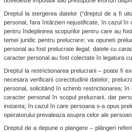
dovedeste imposibil sau presupune eforturi dispr
Dreptul la stergerea datelor (“dreptul de a fi ui
personal, fara întârzieri nejustificate, în cazul
pentru îndeplinirea scopurilor pentru care au fos
temei juridic pentru prelucrare; va opuneti prelu
personal au fost prelucrate ilegal; datele cu cara
caracter personal au fost colectate în legatura cu 
Dreptul la restrictionarea prelucrarii – poate fi 
necesara verificarii corectitudinii datelor; prelu
personal, solicitând în schimb restrictionarea; 
caracter personal în scopul prelucrarii, dar pers
instanta; în cazul în care persoana s-a opus preluc
operatorului prevaleaza asupra celor ale persoan
Dreptul de a depune o plangere – plângeri referit