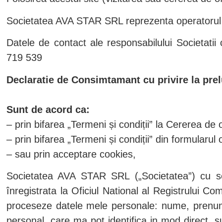
Societatea AVA STAR SRL reprezenta operatorul 
Datele de contact ale responsabilului Societatii
719 539
Declaratie de Consimtamant cu privire la prel
Sunt de acord ca:
– prin bifarea „Termeni și condiții” la Cererea de 
– prin bifarea „Termeni și condiții” din formularu
– sau prin acceptare cookies,
Societatea AVA STAR SRL („Societatea”) cu se
înregistrata la Oficiul National al Registrului 
proceseze datele mele personale: nume, prenume
personal, care ma pot identifica in mod direct, s