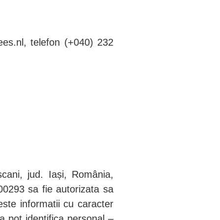
ees.nl, telefon (+040) 232
ani, jud. Iași, România,
00293 sa fie autorizata sa
te informatii cu caracter
a pot identifica personal –