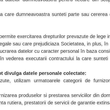
ii la care dumneavoastra sunteti parte sau cerere
 permite exercitarea drepturilor prevazute de lege 
i ilegale sau care prejudiciaza Societatea, in plus, î
crarea datelor cu caracter personal în baza consi
 în vederea executarii contractului la care suntet
ot divulga datele personale colectate:
te, utilizam urmatoarele categorii de furnizor
furnizarea produselor si prestarea serviciilor din do
ta rutiera, prestatorii de servicii de garantie extins