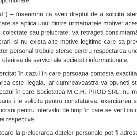
oportionate.
tat”) – înseamna ca aveti dreptul de a solicita st
 în care se aplica unul dintre urmatoarele motive: a
t colectate sau prelucrate; va retrageti consimtamân
crarii si nu exista alte motive legitime care sa pr
cter personal trebuie sterse pentru respectarea unei 
oferirea de servicii ale societatii informationale.
exercitat în cazul în care persoana contesta exactit
crarea este ilegala, iar dumneavoastra va opuneti st
în cazul în care Societatea M.C.H. PROD SRL. nu m
oana i le solicita pentru constatarea, exercitarea
rarii pentru intervalul de timp în care se verifica 
ei respective.
oare la prelucrarea datelor personale pot fi adresa