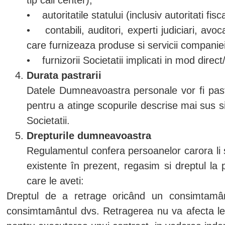
• autoritatile statului (inclusiv autoritati fisc
• contabili, auditori, experti judiciari, avo
care furnizeaza produse si servicii companiei 
• furnizorii Societatii implicati in mod direc
Durata pastrarii
Datele Dumneavoastra personale vor fi pas
pentru a atinge scopurile descrise mai sus si/
Societatii.
Drepturile dumneavoastra
Regulamentul confera persoanelor carora li s
existente în prezent, regasim si dreptul la p
care le aveti:
Dreptul de a retrage oricând un consimtamân
consimtamântul dvs. Retragerea nu va afecta leg