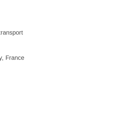
transport
y, France