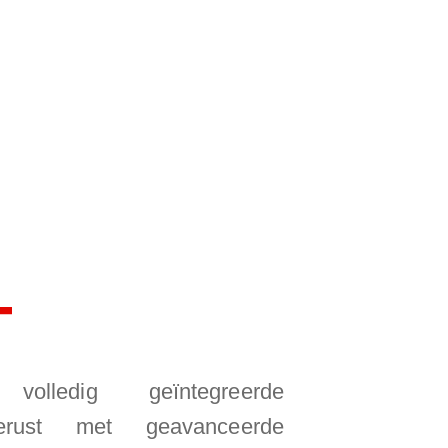
T
lledig geïntegreerde
itgerust met geavanceerde