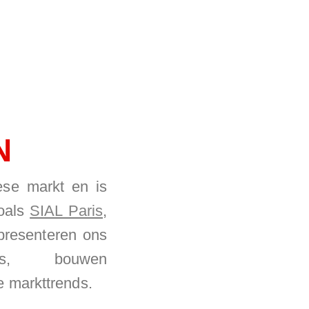
N
se markt en is
zoals
SIAL Paris
,
 presenteren ons
s, bouwen
e markttrends.