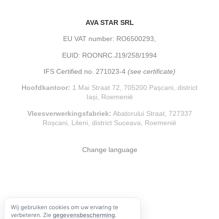
AVA STAR SRL
EU VAT number: RO6500293,
EUID: ROONRC.J19/258/1994
IFS Certified no. 271023-4
(see certificate)
Hoofdkantoor:
1 Mai Straat 72, 705200 Pașcani, district
Iași, Roemenië
Vleesverwerkingsfabriek:
Abatorului Straat, 727337
Roșcani, Liteni, district Suceava, Roemenië
Change language
Wij gebruiken cookies om uw ervaring te
verbeteren. Zie
gegevensbescherming
.